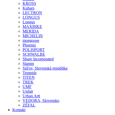
KROSS
Kubars
LECTRON
LONGUS
Longus
MAXBIKE
MERIDA
MICHELIN
mongoose
Phoenix
POLISPORT
SCHWALBE
Shure Incorporated
Slamm
Súľov, Slovenská republika
Tempish
TITEN
TREK
UMF
Unfair
Urban Artt
VEDORA, Slovensko
ZÉFAL
Kontakt