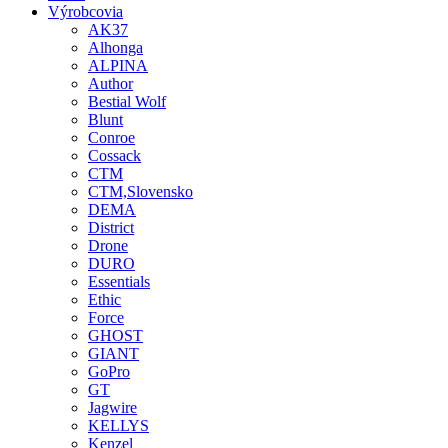
Výrobcovia
AK37
Alhonga
ALPINA
Author
Bestial Wolf
Blunt
Conroe
Cossack
CTM
CTM,Slovensko
DEMA
District
Drone
DURO
Essentials
Ethic
Force
GHOST
GIANT
GoPro
GT
Jagwire
KELLYS
Kenzel