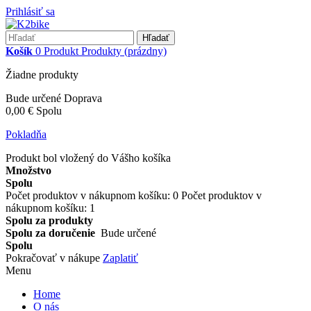
Prihlásiť sa
Hľadať
Košík
0
Produkt
Produkty
(prázdny)
Žiadne produkty
Bude určené
Doprava
0,00 €
Spolu
Pokladňa
Produkt bol vložený do Vášho košíka
Množstvo
Spolu
Počet produktov v nákupnom košíku:
0
Počet produktov v
nákupnom košíku: 1
Spolu za produkty
Spolu za doručenie
Bude určené
Spolu
Pokračovať v nákupe
Zaplatiť
Menu
Home
O nás