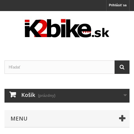
Prihlásiť sa
Košík
(prázdny)
MENU