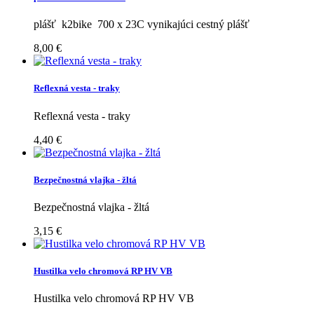
plášť k2bike 700 x 23C vynikajúci cestný plášť
8,00 €
Reflexná vesta - traky
Reflexná vesta - traky
4,40 €
Bezpečnostná vlajka - žltá
Bezpečnostná vlajka - žltá
3,15 €
Hustilka velo chromová RP HV VB
Hustilka velo chromová RP HV VB