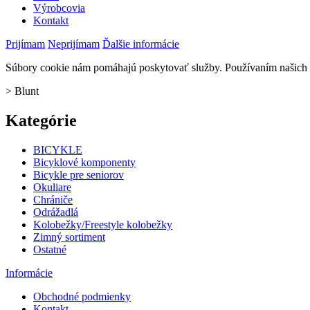
Výrobcovia
Kontakt
Prijímam
Neprijímam
Ďalšie informácie
Súbory cookie nám pomáhajú poskytovať služby. Používaním našich s
>
Blunt
Kategórie
BICYKLE
Bicyklové komponenty
Bicykle pre seniorov
Okuliare
Chrániče
Odrážadlá
Kolobežky/Freestyle kolobežky
Zimný sortiment
Ostatné
Informácie
Obchodné podmienky
Kontakt