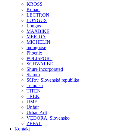
KROSS
Kubars
LECTRON
LONGUS
Longus
MAXBIKE
MERIDA
MICHELIN
mongoose
Phoenix
POLISPORT
SCHWALBE
Shure Incorporated
Slamm
Súľov, Slovenská republika
Tempish
TITEN
TREK
UMF
Unfair
Urban Artt
VEDORA, Slovensko
ZÉFAL
Kontakt