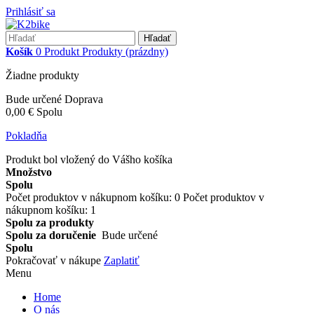
Prihlásiť sa
Hľadať
Košík
0
Produkt
Produkty
(prázdny)
Žiadne produkty
Bude určené
Doprava
0,00 €
Spolu
Pokladňa
Produkt bol vložený do Vášho košíka
Množstvo
Spolu
Počet produktov v nákupnom košíku:
0
Počet produktov v
nákupnom košíku: 1
Spolu za produkty
Spolu za doručenie
Bude určené
Spolu
Pokračovať v nákupe
Zaplatiť
Menu
Home
O nás