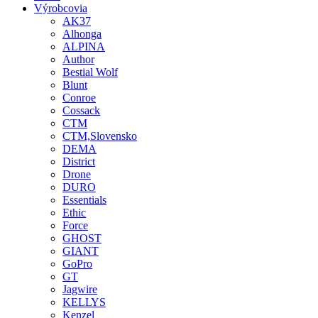
Výrobcovia
AK37
Alhonga
ALPINA
Author
Bestial Wolf
Blunt
Conroe
Cossack
CTM
CTM,Slovensko
DEMA
District
Drone
DURO
Essentials
Ethic
Force
GHOST
GIANT
GoPro
GT
Jagwire
KELLYS
Kenzel