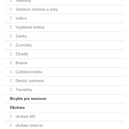
Sedlovky
Stredové zloženia a osky
Vidlice
Vypletené kolesá
Zámky
Zvončeky
Zrkadlá
Brašne
Cyklokozmetika
Detský sortiment
Trenažéry
Bicykle pre seniorov
Okuliare
okuliare MX
okuliare slnečné