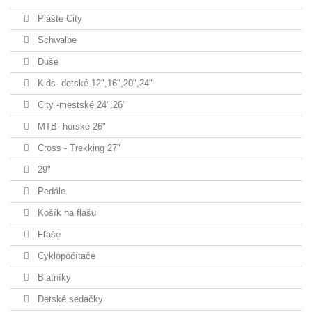
Plášte City
Schwalbe
Duše
Kids- detské 12",16",20",24"
City -mestské 24",26"
MTB- horské 26"
Cross - Trekking 27"
29"
Pedále
Košík na flašu
Fľaše
Cyklopočítače
Blatníky
Detské sedačky