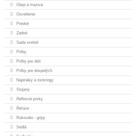
Oleje a mazivá
Osvetlenie
Predné
Zadné
Sada svetiel
Prilby
Prilby pre deti
Prilby pre dospelých
Napináky a rockringy
Stojany
Reflexné prvky
Reťaze
Rukoväte - gripy
Sedlá