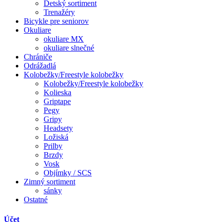
Detský sortiment
Trenažéry
Bicykle pre seniorov
Okuliare
okuliare MX
okuliare slnečné
Chrániče
Odrážadlá
Kolobežky/Freestyle kolobežky
Kolobežky/Freestyle kolobežky
Kolieska
Griptape
Pegy
Gripy
Headsety
Ložiská
Prilby
Brzdy
Vosk
Objímky / SCS
Zimný sortiment
sánky
Ostatné
Účet