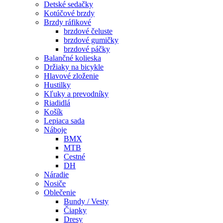
Detské sedačky
Kotúčové brzdy
Brzdy ráfikové
brzdové čeluste
brzdové gumičky
brzdové páčky
Balančné kolieska
Držiaky na bicykle
Hlavové zloženie
Hustilky
Kľuky a prevodníky
Riadidlá
Košík
Lepiaca sada
Náboje
BMX
MTB
Cestné
DH
Náradie
Nosiče
Oblečenie
Bundy / Vesty
Čiapky
Dresy