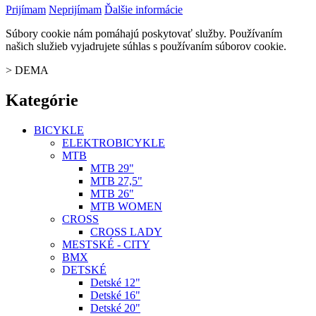
Prijímam
Neprijímam
Ďalšie informácie
Súbory cookie nám pomáhajú poskytovať služby. Používaním
našich služieb vyjadrujete súhlas s používaním súborov cookie.
>
DEMA
Kategórie
BICYKLE
ELEKTROBICYKLE
MTB
MTB 29"
MTB 27,5"
MTB 26"
MTB WOMEN
CROSS
CROSS LADY
MESTSKÉ - CITY
BMX
DETSKÉ
Detské 12"
Detské 16"
Detské 20"