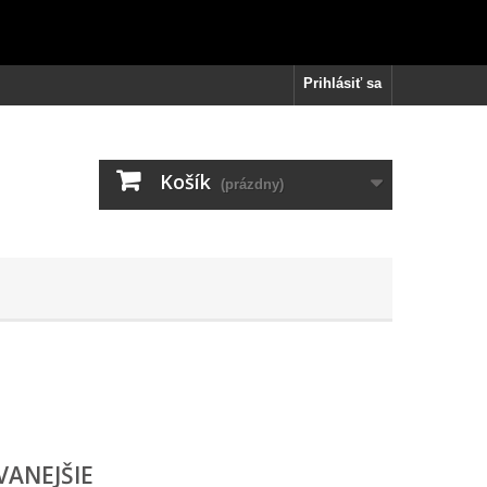
Prihlásiť sa
Košík
(prázdny)
VANEJŠIE