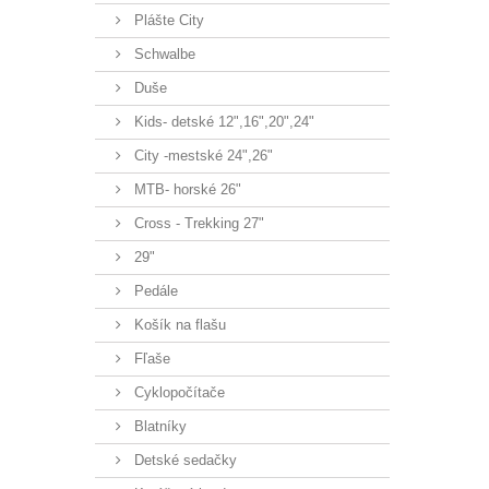
Plášte City
Schwalbe
Duše
Kids- detské 12",16",20",24"
City -mestské 24",26"
MTB- horské 26"
Cross - Trekking 27"
29"
Pedále
Košík na flašu
Fľaše
Cyklopočítače
Blatníky
Detské sedačky