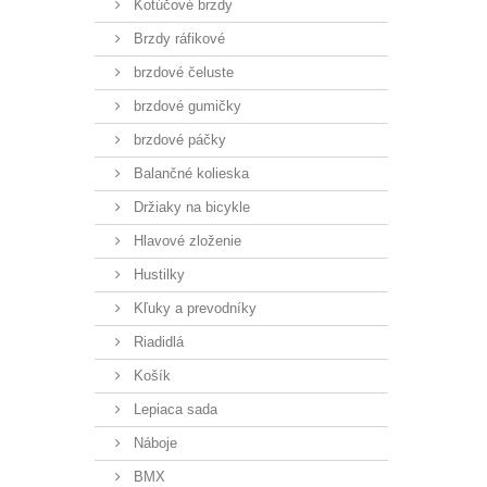
Kotúčové brzdy
Brzdy ráfikové
brzdové čeluste
brzdové gumičky
brzdové páčky
Balančné kolieska
Držiaky na bicykle
Hlavové zloženie
Hustilky
Kľuky a prevodníky
Riadidlá
Košík
Lepiaca sada
Náboje
BMX