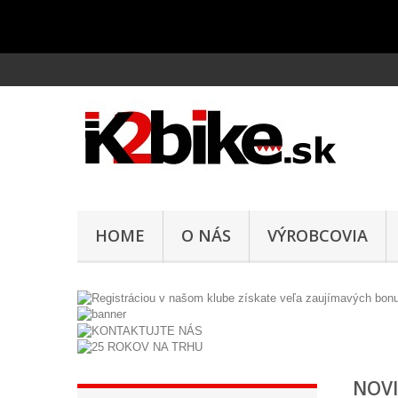
HOME
O NÁS
VÝROBCOVIA
ZÁKAZNÍCKY
KONTAKTUJTE
KLUB K2BIKE
NOVI