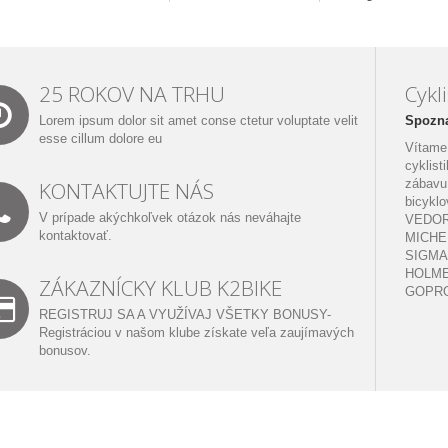
25 ROKOV NA TRHU
Cykl
Lorem ipsum dolor sit amet conse ctetur voluptate velit
Spozna
esse cillum dolore eu
Vítame 
cyklist
zábavu
KONTAKTUJTE NÁS
bicykl
V prípade akýchkoľvek otázok nás neváhajte
VEDOR
kontaktovať.
MICHEL
SIGMA,
HOLME
ZÁKAZNÍCKY KLUB K2BIKE
GOPRO
REGISTRUJ SA A VYUŽÍVAJ VŠETKY BONUSY-
Registráciou v našom klube získate veľa zaujímavých
bonusov.