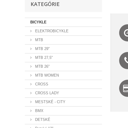
25 ROKOV NA
NÁS
KATEGÓRIE
Registráciou v našom
TRHU
klube získate veľa
V prípade
zaujímavých
akýchkoľvek otázok
bonusov.
BICYKLE
nás neváhajte
ELEKTROBICYKLE
kontaktovať.
MTB
MTB 29"
MTB 27,5"
MTB 26"
MTB WOMEN
CROSS
CROSS LADY
MESTSKÉ - CITY
BMX
DETSKÉ