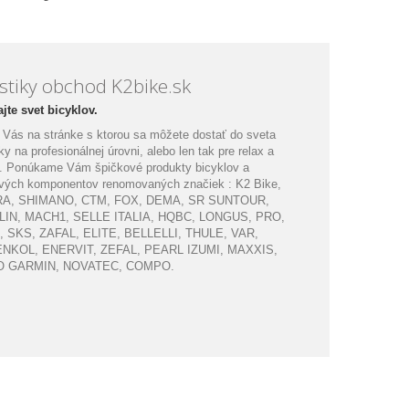
istiky obchod K2bike.sk
jte svet bicyklov.
Vás na stránke s ktorou sa môžete dostať do sveta
iky na profesionálnej úrovni, alebo len tak pre relax a
. Ponúkame Vám špičkové produkty bicyklov a
ových komponentov renomovaných značiek : K2 Bike,
A, SHIMANO, CTM, FOX, DEMA, SR SUNTOUR,
IN, MACH1, SELLE ITALIA, HQBC, LONGUS, PRO,
 SKS, ZAFAL, ELITE, BELLELLI, THULE, VAR,
NKOL, ENERVIT, ZEFAL, PEARL IZUMI, MAXXIS,
 GARMIN, NOVATEC, COMPO.