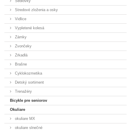
Sedlovky
Stredové zloženia a osky
Vidlice
Vypletené kolesá
Zámky
Zvončeky
Zrkadlá
Brašne
Cyklokozmetika
Detský sortiment
Trenažéry
Bicykle pre seniorov
Okuliare
okuliare MX
okuliare slnečné