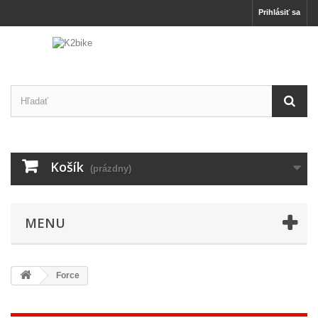
Prihlásiť sa
Košík
(prázdny)
MENU
Force