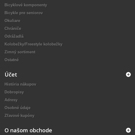
Bicyklové komponenty
Bicykle pre seniorov
Okuliare
Chrániče
Odrážadlá
Kolobežky/Freestyle kolobežky
Zimný sortiment
Ostatné
Účet
História nákupov
Dobropisy
Adresy
Osobné údaje
Zľavové kupóny
O našom obchode