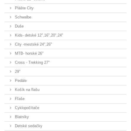
Plášte City
Schwalbe
Duše
Kids- detské 12",16",20",24"
City -mestské 24",26"
MTB- horské 26"
Cross - Trekking 27"
29"
Pedále
Košík na flašu
Fľaše
Cyklopočítače
Blatníky
Detské sedačky