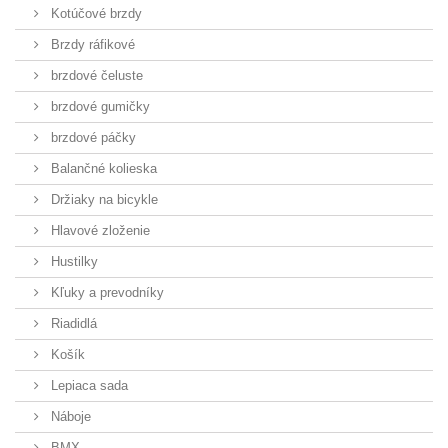
Kotúčové brzdy
Brzdy ráfikové
brzdové čeluste
brzdové gumičky
brzdové páčky
Balančné kolieska
Držiaky na bicykle
Hlavové zloženie
Hustilky
Kľuky a prevodníky
Riadidlá
Košík
Lepiaca sada
Náboje
BMX