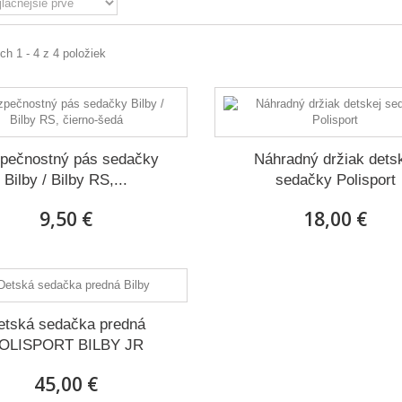
h 1 - 4 z 4 položiek
pečnostný pás sedačky
Náhradný držiak dets
Bilby / Bilby RS,...
sedačky Polisport
9,50 €
18,00 €
etská sedačka predná
OLISPORT BILBY JR
45,00 €