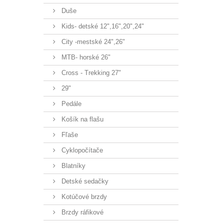
Duše
Kids- detské 12",16",20",24"
City -mestské 24",26"
MTB- horské 26"
Cross - Trekking 27"
29"
Pedále
Košík na flašu
Fľaše
Cyklopočítače
Blatníky
Detské sedačky
Kotúčové brzdy
Brzdy ráfikové