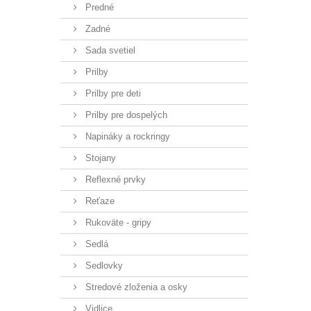
Predné
Zadné
Sada svetiel
Prilby
Prilby pre deti
Prilby pre dospelých
Napináky a rockringy
Stojany
Reflexné prvky
Reťaze
Rukoväte - gripy
Sedlá
Sedlovky
Stredové zloženia a osky
Vidlice