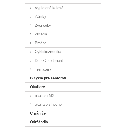
Vypletené kolesá
Zámky
Zvončeky
Zrkadlá
Brašne
Cyklokozmetika
Detský sortiment
Trenažéry
Bicykle pre seniorov
Okuliare
okuliare MX
okuliare slnečné
Chrániče
Odrážadlá