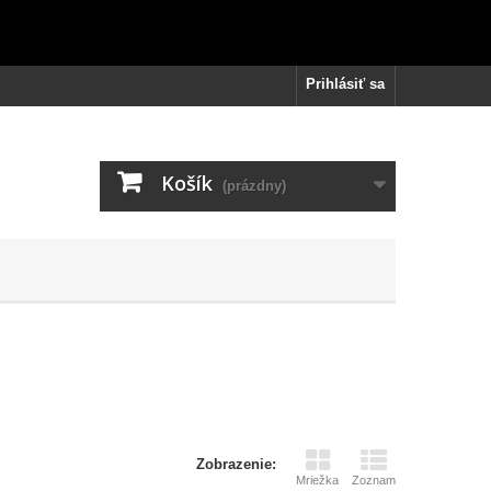
Prihlásiť sa
Košík
(prázdny)
Zobrazenie:
Mriežka
Zoznam