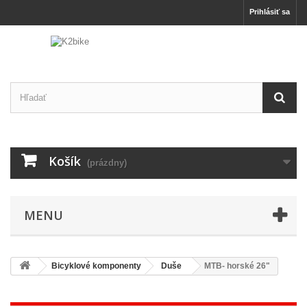
Prihlásiť sa
Košík
(prázdny)
MENU
Bicyklové komponenty
Duše
MTB- horské 26"