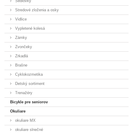
Sedlovky
Stredové zloženia a osky
Vidlice
Vypletené kolesá
Zámky
Zvončeky
Zrkadlá
Brašne
Cyklokozmetika
Detský sortiment
Trenažéry
Bicykle pre seniorov
Okuliare
okuliare MX
okuliare slnečné