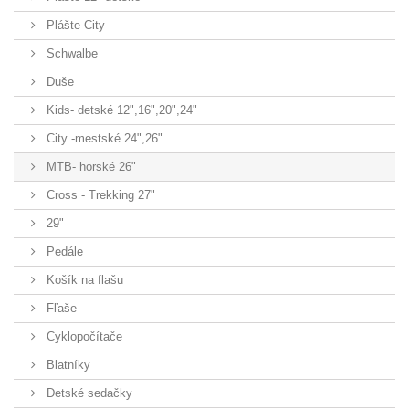
Plášte City
Schwalbe
Duše
Kids- detské 12",16",20",24"
City -mestské 24",26"
MTB- horské 26"
Cross - Trekking 27"
29"
Pedále
Košík na flašu
Fľaše
Cyklopočítače
Blatníky
Detské sedačky