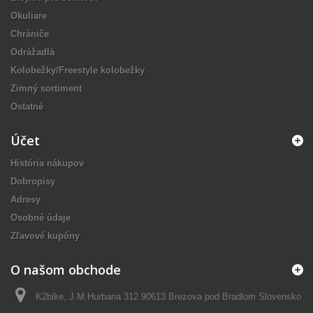
Okuliare
Chrániče
Odrážadlá
Kolobežky/Freestyle kolobežky
Zimný sortiment
Ostatné
Účet
História nákupov
Dobropisy
Adresy
Osobné údaje
Zľavové kupóny
O našom obchode
K2bike, J.M.Hurbana 312 90613 Brezova pod Bradlom Slovensko