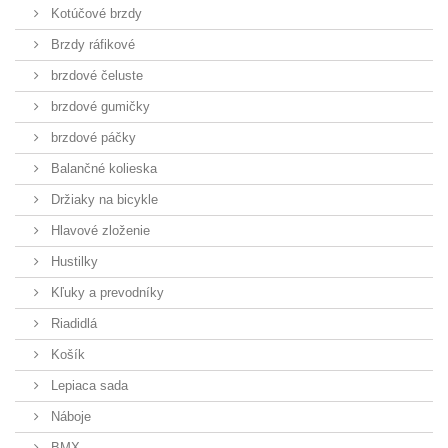
Kotúčové brzdy
Brzdy ráfikové
brzdové čeluste
brzdové gumičky
brzdové páčky
Balančné kolieska
Držiaky na bicykle
Hlavové zloženie
Hustilky
Kľuky a prevodníky
Riadidlá
Košík
Lepiaca sada
Náboje
BMX