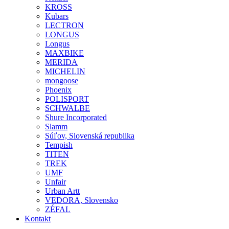
KROSS
Kubars
LECTRON
LONGUS
Longus
MAXBIKE
MERIDA
MICHELIN
mongoose
Phoenix
POLISPORT
SCHWALBE
Shure Incorporated
Slamm
Súľov, Slovenská republika
Tempish
TITEN
TREK
UMF
Unfair
Urban Artt
VEDORA, Slovensko
ZÉFAL
Kontakt