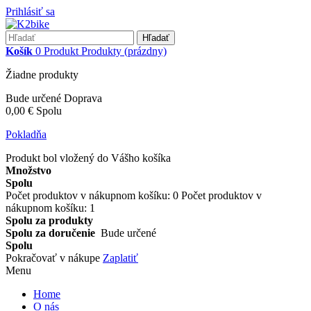
Prihlásiť sa
Hľadať
Košík
0
Produkt
Produkty
(prázdny)
Žiadne produkty
Bude určené
Doprava
0,00 €
Spolu
Pokladňa
Produkt bol vložený do Vášho košíka
Množstvo
Spolu
Počet produktov v nákupnom košíku:
0
Počet produktov v
nákupnom košíku: 1
Spolu za produkty
Spolu za doručenie
Bude určené
Spolu
Pokračovať v nákupe
Zaplatiť
Menu
Home
O nás