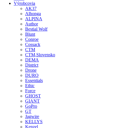
Výrobcovia
AK37
Alhonga
ALPINA
Author
Bestial Wolf
Blunt
Conroe
Cossack
CTM
CTM,Slovensko
DEMA
District
Drone
DURO
Essentials
Ethic
Force
GHOST
GIANT
GoPro
GT
Jagwire
KELLYS
Kenzel