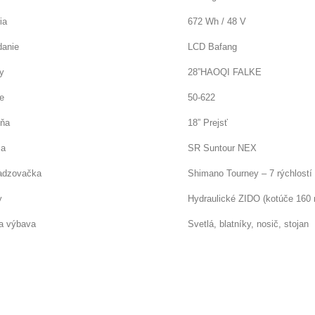
ia
672 Wh / 48 V
danie
LCD Bafang
y
28”HAOQI FALKE
e
50-622
ňa
18” Prejsť
ca
SR Suntour NEX
adzovačka
Shimano Tourney – 7 rýchlostí
y
Hydraulické ZIDO (kotúče 160
ia výbava
Svetlá, blatníky, nosič, stojan