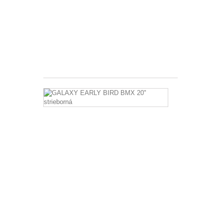
GALAXY
EARLY
BIRD
BMX
20"
ČERVENÁ
230,00 €
GALAXY
EARLY
BIRD
BMX
20"
strieborná
GALAXY
EARLY
BIRD
BMX
20"
strieborná
255,00 €