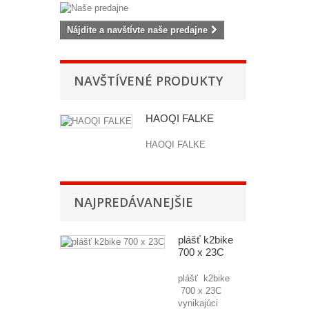
Nájdite a navštívte naše predajne
NAVŠTÍVENÉ PRODUKTY
HAOQI FALKE
HAOQI FALKE
NAJPREDÁVANEJŠIE
plášť k2bike
700 x 23C
plášť k2bike
700 x 23C
vynikajúci