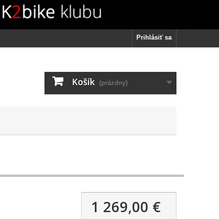
Prihlásiť sa
Košík
(prázdny)
1 269,00 €