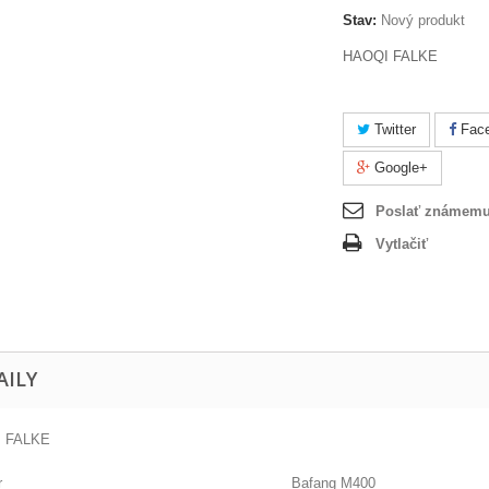
Stav:
Nový produkt
HAOQI FALKE
Twitter
Fac
Google+
Poslať známem
Vytlačiť
AILY
 FALKE
r
Bafang M400