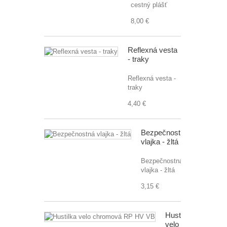
cestný plášť
8,00 €
Reflexná vesta
- traky
Reflexná vesta -
traky
4,40 €
Bezpečnostná
vlajka - žltá
Bezpečnostná
vlajka - žltá
3,15 €
Hustilka
velo