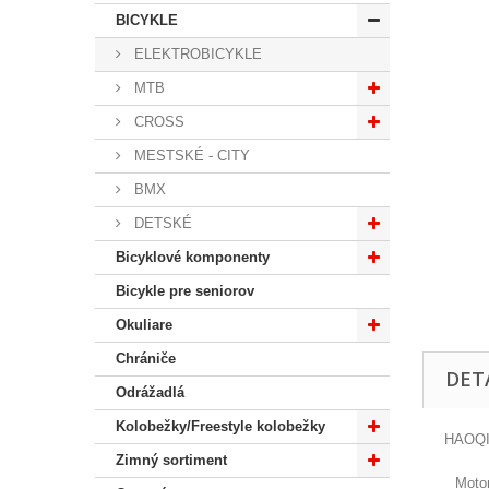
BICYKLE
ELEKTROBICYKLE
MTB
CROSS
MESTSKÉ - CITY
BMX
DETSKÉ
Bicyklové komponenty
Bicykle pre seniorov
Okuliare
Chrániče
DET
Odrážadlá
Kolobežky/Freestyle kolobežky
HAOQI
Zimný sortiment
Moto