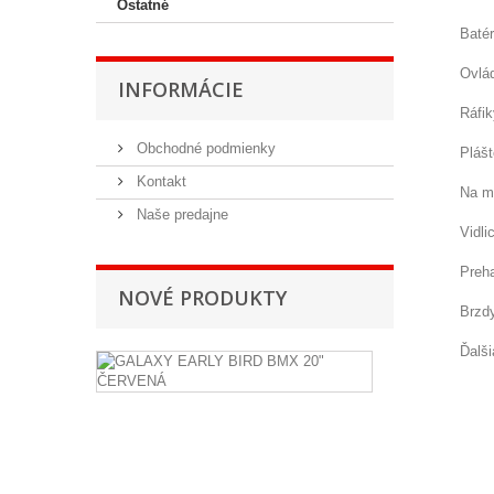
Ostatné
Batér
Ovlá
INFORMÁCIE
Ráfik
Obchodné podmienky
Plášt
Kontakt
Na m
Naše predajne
Vidli
Preh
NOVÉ PRODUKTY
Brzd
Ďalš
GALAXY
EARLY
BIRD
BMX
20"
ČERVENÁ