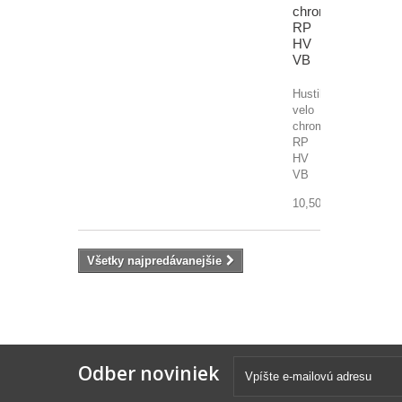
chromová
RP
HV
VB
Hustilka
velo
chromová
RP
HV
VB
10,50 €
Všetky najpredávanejšie
Odber noviniek