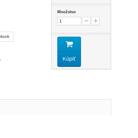
Množstvo
ebook
Kúpiť
u